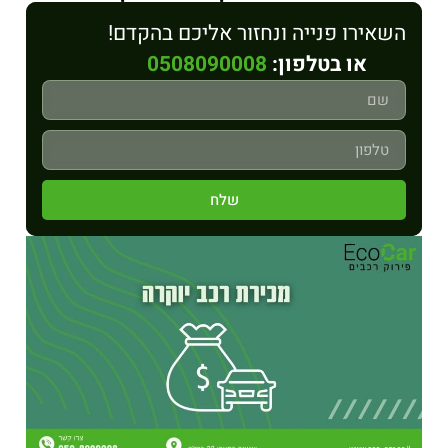
השאירו פנייה ונחזור אליכם בהקדם!
או בטלפון:
0508090008
שלח