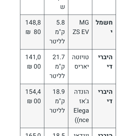
ש
חשמל
MG
5.8
148,8
י
ZS EV
ק"מ
80 ₪
לליטר
היברי
טויוטה
21.7
141,0
די
יאריס
ק"מ
00 ₪
לליטר
היברי
הונדה
18.9
154,4
די
ג'אז
ק"מ
00 ₪
Elega
לליטר
nce))
היברי
יונדאי
18.5
165,0