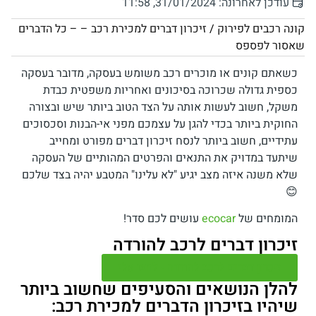
עודכן לאחרונה: 31/01/2024, 11:58
קונה רכבים לפירוק
/
זיכרון דברים למכירת רכב – – כל הדברים
שאסור לפספס
כשאתם קונים או מוכרים רכב משומש בעסקה, מדובר בעסקה
כספית גדולה שכרוכה בסיכונים ואחריות משפטית כבדת
משקל, חשוב לעשות אותה על הצד הטוב ביותר שיש ובצורה
החוקית ביותר בכדי להגן על עצמכם מפני אי-הבנות וסכסוכים
עתידיים, חשוב ביותר לנסח זיכרון דברים מפורט ומחייב
שיתעד במדויק את התנאים והפרטים המהותיים של העסקה
שלא משנה איזה מצב יגיע "לא עלינו" המטבע יהיה בצד שלכם
😊
המומחים של
ecocar
עושים לכם סדר!
זיכרון דברים לרכב להורדה
זיכרון דברים לרכב להורדה - לחצו עלי
להלן הנושאים והסעיפים שחשוב ביותר
שיהיו בזיכרון הדברים למכירת רכב: