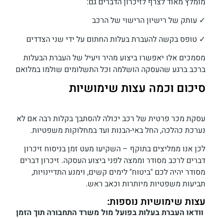
מומלץ מאוד לצרף לזיכרון הדברים גם:
✓ עותק של רישיון הרישוי של הרכב
✓ טופס בקשה להעברת בעלות החתום על ידי שני הצדדים
מסמכים אלו יאפשרו ביצוע מהיר ויעיל של העברת הבעלות
ברכב ברגע שהעסקה הושלמה וכל התשלומים שולמו במלואם
סיכום וכמה עצות שימושיות
עסקת מכר פרטית של רכב יכולה להסתבך בקלות רבה אם לא
נערכת כהלכה, החל באי-הבנות ועד במחלוקות משפטיות.
לכן אנו ממליצים בתוקף – השקיעו מעט זמן בניסוח זיכרון
דברים לרכב מסודר וממצה לפני ביצוע העסקה. זיכרון דברים
מסודר יהיה לכם "ביטוח" לימים קשים, וימנע התדיינויות,
תביעות משפטיות מיותרות וכאב ראש.
עצות שימושיות נוספות:
וודאו העברת בעלות בפועל מול משרד התחבורה תוך הזמן